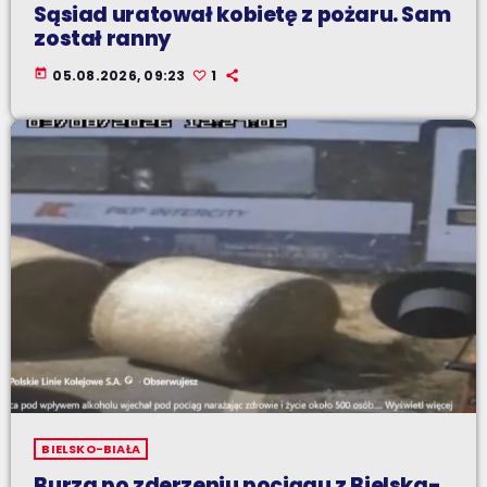
Sąsiad uratował kobietę z pożaru. Sam
został ranny
today
05.08.2026, 09:23
1
BIELSKO-BIAŁA
Burza po zderzeniu pociągu z Bielska-