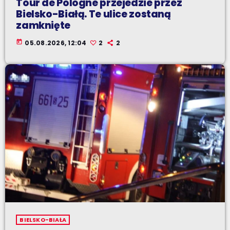
Tour de Pologne przejedzie przez
Bielsko-Białą. Te ulice zostaną
zamknięte
today
05.08.2026, 12:04
2
2
BIELSKO-BIAŁA