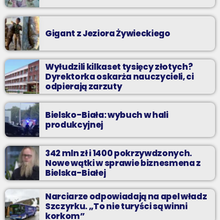
Gigant z Jeziora Żywieckiego
Wyłudzili kilkaset tysięcy złotych?
Dyrektorka oskarża nauczycieli, ci
odpierają zarzuty
Bielsko-Biała: wybuch w hali
produkcyjnej
342 mln zł i 1400 pokrzywdzonych.
Nowe wątki w sprawie biznesmena z
Bielska-Białej
Narciarze odpowiadają na apel władz
Szczyrku. „To nie turyści są winni
korkom”