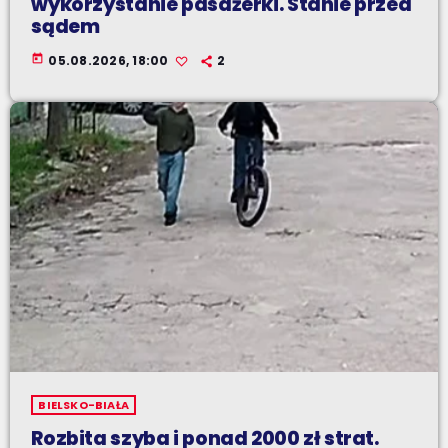
wykorzystanie pasażerki. Stanie przed
sądem
today
05.08.2026, 18:00
2
BIELSKO-BIAŁA
Rozbita szyba i ponad 2000 zł strat.