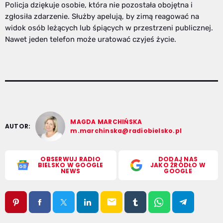
Policja dziękuje osobie, która nie pozostała obojętna i
zgłosiła zdarzenie. Służby apelują, by zimą reagować na
widok osób leżących lub śpiących w przestrzeni publicznej.
Nawet jeden telefon może uratować czyjeś życie.
MAGDA MARCHIŃSKA
AUTOR:
m.marchinska@radiobielsko.pl
OBSERWUJ RADIO
DODAJ NAS
BIELSKO W GOOGLE
JAKO ŹRÓDŁO W
NEWS
GOOGLE
email