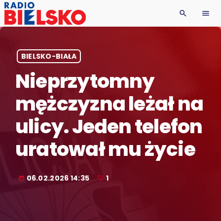
search
menu
BIELSKO-BIAŁA
Nieprzytomny
mężczyzna leżał na
ulicy. Jeden telefon
uratował mu życie
06.02.2026 14:35
1
today