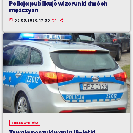
Policja publikuje wizerunki dwóch
mężczyzn
today
05.08.2026, 17:00
BIELSKO-BIAŁA
Trwają poszukiwania 16-letki.