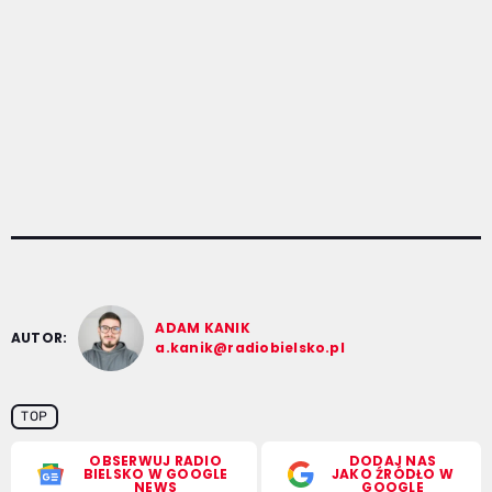
ADAM KANIK
AUTOR:
a.kanik@radiobielsko.pl
TOP
OBSERWUJ RADIO
DODAJ NAS
BIELSKO W GOOGLE
JAKO ŹRÓDŁO W
NEWS
GOOGLE