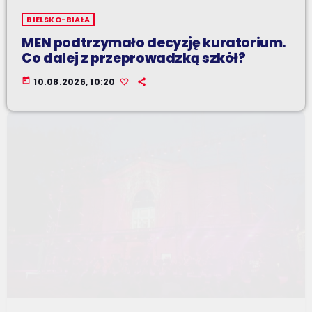
BIELSKO-BIAŁA
MEN podtrzymało decyzję kuratorium.
Co dalej z przeprowadzką szkół?
today
10.08.2026, 10:20