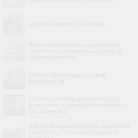
Gigant z Jeziora Żywieckiego
Wyłudzili kilkaset tysięcy złotych?
Dyrektorka oskarża nauczycieli, ci
odpierają zarzuty
Bielsko-Biała: wybuch w hali
produkcyjnej
342 mln zł i 1400 pokrzywdzonych.
Nowe wątki w sprawie biznesmena z
Bielska-Białej
Narciarze odpowiadają na apel władz
Szczyrku. „To nie turyści są winni