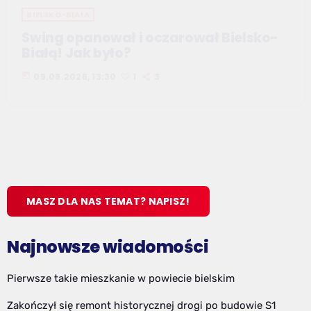
BIELSKO-BIAŁA
Swing opanował i oczarował Bielsko-
Białą! Jak było?
today
09.08.2026, 13:30
1
3
MASZ DLA NAS TEMAT? NAPISZ!
Najnowsze wiadomości
Pierwsze takie mieszkanie w powiecie bielskim
Zakończył się remont historycznej drogi po budowie S1