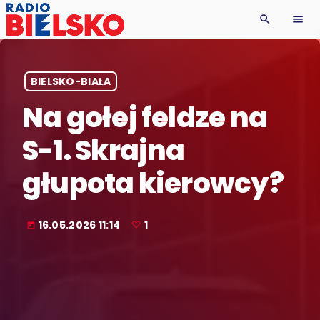
search
menu
BIELSKO-BIAŁA
Na gołej feldze na
S-1. Skrajna
głupota kierowcy?
16.05.2026 11:14
1
today