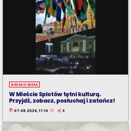
BIELSKO-BIAŁA
W Mieście Splotów tętni kulturą.
Przyjdź, zobacz, posłuchaj i zatańcz!
today
07.08.2026, 17:14
3