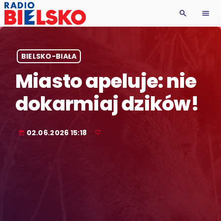
search
menu
BIELSKO-BIAŁA
Miasto apeluje: nie
dokarmiaj dzików!
02.06.2026 15:18
today