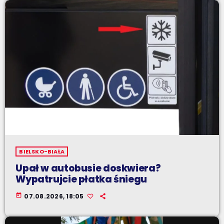
BIELSKO-BIAŁA
Upał w autobusie doskwiera?
Wypatrujcie płatka śniegu
today
07.08.2026, 18:05