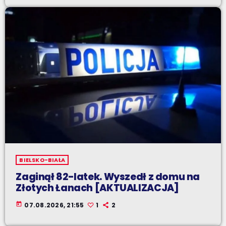
BIELSKO-BIAŁA
Zaginął 82-latek. Wyszedł z domu na
Złotych Łanach [AKTUALIZACJA]
today
07.08.2026, 21:55
1
2