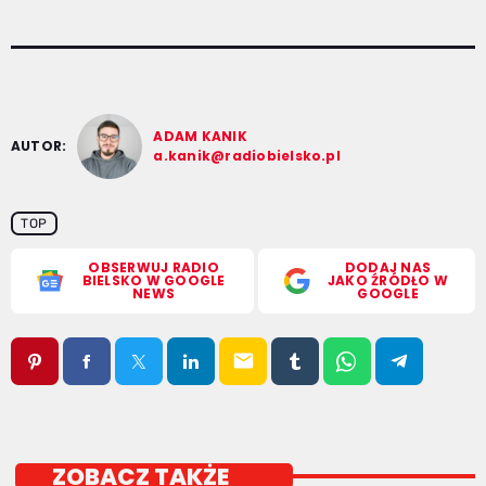
ADAM KANIK
AUTOR:
a.kanik@radiobielsko.pl
TOP
OBSERWUJ RADIO
DODAJ NAS
BIELSKO W GOOGLE
JAKO ŹRÓDŁO W
NEWS
GOOGLE
email
ZOBACZ TAKŻE