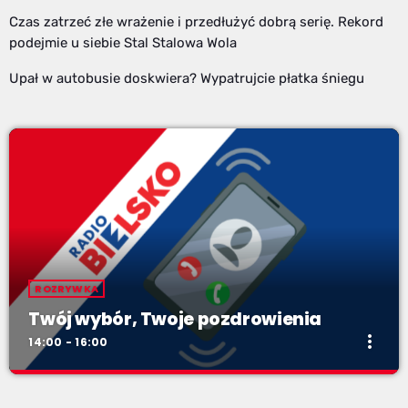
Czas zatrzeć złe wrażenie i przedłużyć dobrą serię. Rekord
podejmie u siebie Stal Stalowa Wola
Upał w autobusie doskwiera? Wypatrujcie płatka śniegu
ROZRYWKA
Twój wybór, Twoje pozdrowienia
more_vert
14:00 - 16:00
Twój wybór, Twoje pozdrowienia
close