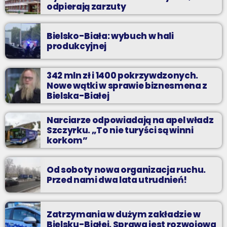
odpierają zarzuty
Bielsko-Biała: wybuch w hali
produkcyjnej
342 mln zł i 1400 pokrzywdzonych.
Nowe wątki w sprawie biznesmena z
Bielska-Białej
Narciarze odpowiadają na apel władz
Szczyrku. „To nie turyści są winni
korkom”
Od soboty nowa organizacja ruchu.
Przed nami dwa lata utrudnień!
Zatrzymania w dużym zakładzie w
Bielsku-Białej. Sprawa jest rozwojowa