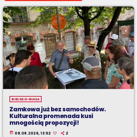
BIELSKO-BIAŁA
Zamkowa już bez samochodów.
Kulturalna promenada kusi
mnogością propozycji!
today
08.08.2026, 13:52
2