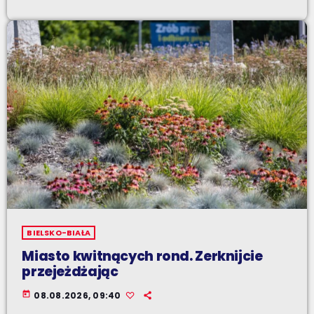
BIELSKO-BIAŁA
Miasto kwitnących rond. Zerknijcie
przejeżdżając
today
08.08.2026, 09:40