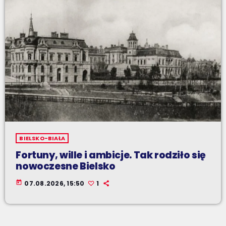
BIELSKO-BIAŁA
Fortuny, wille i ambicje. Tak rodziło się
nowoczesne Bielsko
today
07.08.2026, 15:50
1