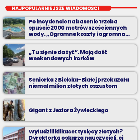
Niedziele od 14 do 16
NAJPOPULARNIEJSZE WIADOMOŚCI
Zadzwoń do nas, wybierz jedną z dwóch muzycznych
Po incydencie na basenie trzeba
propozycji i pozdrów bliskich na żywo w Radiu BIELSKO.
spuścić 2000 metrów sześciennych
wody. „Ogromne koszty i ogromna
praca”
„Tu się nie da żyć”. Mają dość
weekendowych korków
Seniorka z Bielska-Białej przekazała
niemal milion złotych oszustom
Gigant z Jeziora Żywieckiego
Wyłudzili kilkaset tysięcy złotych?
Dyrektorka oskarża nauczycieli, ci