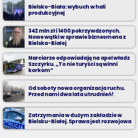
Bielsko-Biała: wybuch w hali
produkcyjnej
342 mln zł i 1400 pokrzywdzonych.
Nowe wątki w sprawie biznesmena z
Bielska-Białej
Narciarze odpowiadają na apel władz
Szczyrku. „To nie turyści są winni
korkom”
Od soboty nowa organizacja ruchu.
Przed nami dwa lata utrudnień!
Zatrzymania w dużym zakładzie w
Bielsku-Białej. Sprawa jest rozwojowa