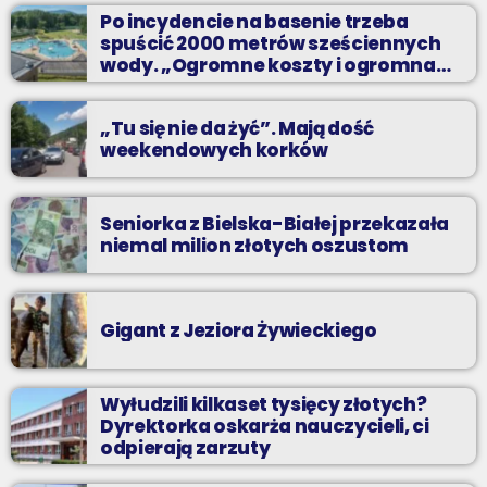
wyselekcjonowane przeboje non-stop!
Po incydencie na basenie trzeba
spuścić 2000 metrów sześciennych
wody. „Ogromne koszty i ogromna
praca”
„Tu się nie da żyć”. Mają dość
weekendowych korków
Seniorka z Bielska-Białej przekazała
niemal milion złotych oszustom
Gigant z Jeziora Żywieckiego
Wyłudzili kilkaset tysięcy złotych?
Dyrektorka oskarża nauczycieli, ci
odpierają zarzuty