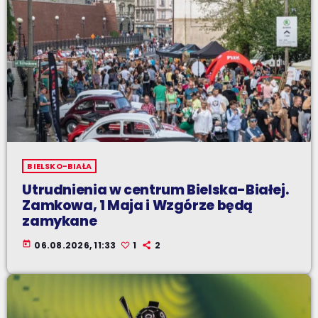
BIELSKO-BIAŁA
Utrudnienia w centrum Bielska-Białej.
Zamkowa, 1 Maja i Wzgórze będą
zamykane
today
06.08.2026, 11:33
1
2