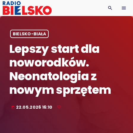
search
menu
BIELSKO-BIAŁA
Lepszy start dla
noworodków.
Neonatologia z
nowym sprzętem
22.05.2026 16:10
today