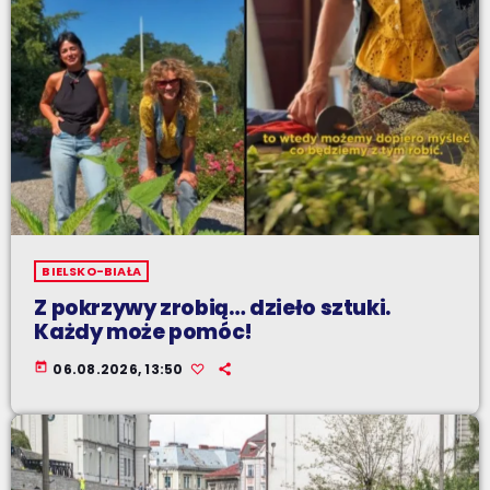
BIELSKO-BIAŁA
Z pokrzywy zrobią… dzieło sztuki.
Każdy może pomóc!
today
06.08.2026, 13:50