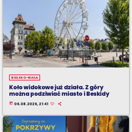
BIELSKO-BIAŁA
Koło widokowe już działa. Z góry
można podziwiać miasto i Beskidy
today
06.08.2026, 21:41