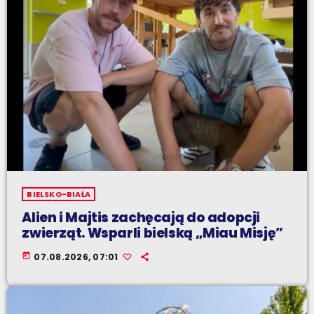
BIELSKO-BIAŁA
Alien i Majtis zachęcają do adopcji
zwierząt. Wsparli bielską „Miau Misję”
today
07.08.2026, 07:01