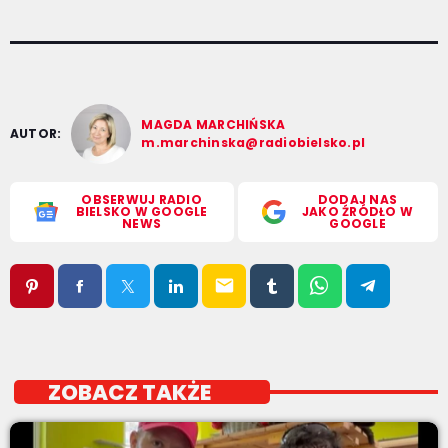
MAGDA MARCHIŃSKA
AUTOR:
m.marchinska@radiobielsko.pl
OBSERWUJ RADIO
DODAJ NAS
BIELSKO W GOOGLE
JAKO ŹRÓDŁO W
NEWS
GOOGLE
email
ZOBACZ TAKŻE