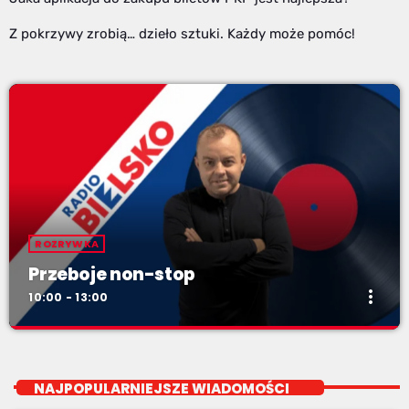
Z pokrzywy zrobią… dzieło sztuki. Każdy może pomóc!
ROZRYWKA
Przeboje non-stop
more_vert
10:00 - 13:00
Przeboje non-stop
close
Najlepsze pasmo towarzyszące na Podbeskidziu! Konkursy,
NAJPOPULARNIEJSZE WIADOMOŚCI
akcje radiowe, rozmowy i oczywiście - starannie