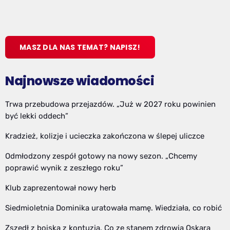
MASZ DLA NAS TEMAT? NAPISZ!
Najnowsze wiadomości
Trwa przebudowa przejazdów. „Już w 2027 roku powinien
być lekki oddech”
Kradzież, kolizje i ucieczka zakończona w ślepej uliczce
Odmłodzony zespół gotowy na nowy sezon. „Chcemy
poprawić wynik z zeszłego roku”
Klub zaprezentował nowy herb
Siedmioletnia Dominika uratowała mamę. Wiedziała, co robić
Zszedł z boiska z kontuzją. Co ze stanem zdrowia Oskara