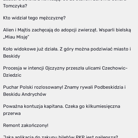
Tomczyka?
Kto widział tego mężczyznę?
Alien i Majtis zachęcają do adopcji zwierząt. Wsparli bielską
„Miau Misję”
Koło widokowe już działa. Z góry można podziwiać miasto i
Beskidy
Procesja w intencji Ojczyzny przeszła ulicami Czechowic-
Dziedzic
Puchar Polski rozlosowany! Znamy rywali Podbeskidzia i
Beskidu Andrychów
Poważna kontuzja kapitana. Czeka go kilkumiesięczna
przerwa
Remont zakończony!
Jaka aplikacja do zakupu biletów PKP jest najlepsza?