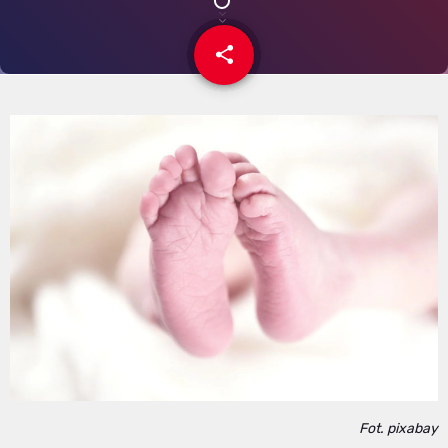
share
email
Fot. pixabay