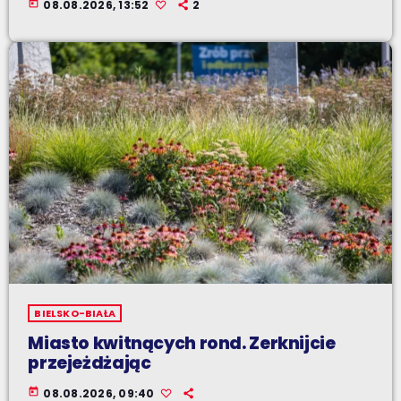
today
08.08.2026, 13:52
2
BIELSKO-BIAŁA
Miasto kwitnących rond. Zerknijcie
przejeżdżając
today
08.08.2026, 09:40