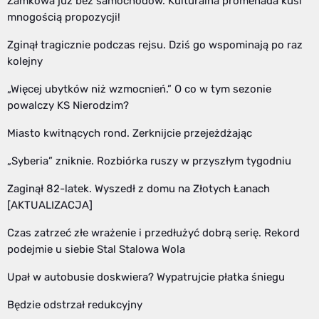
Zamkowa już bez samochodów. Kulturalna promenada kusi
mnogością propozycji!
Zginął tragicznie podczas rejsu. Dziś go wspominają po raz
kolejny
„Więcej ubytków niż wzmocnień.” O co w tym sezonie
powalczy KS Nierodzim?
Miasto kwitnących rond. Zerknijcie przejeżdżając
„Syberia” zniknie. Rozbiórka ruszy w przyszłym tygodniu
Zaginął 82-latek. Wyszedł z domu na Złotych Łanach
[AKTUALIZACJA]
Czas zatrzeć złe wrażenie i przedłużyć dobrą serię. Rekord
podejmie u siebie Stal Stalowa Wola
Upał w autobusie doskwiera? Wypatrujcie płatka śniegu
Będzie odstrzał redukcyjny