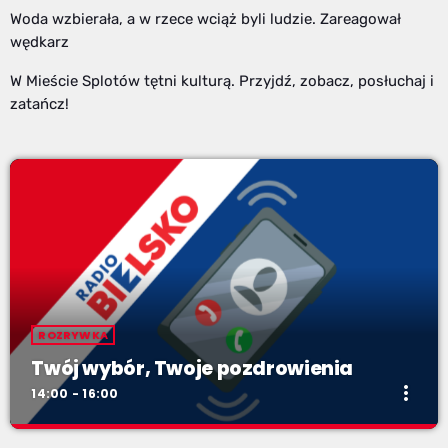
Woda wzbierała, a w rzece wciąż byli ludzie. Zareagował
wędkarz
W Mieście Splotów tętni kulturą. Przyjdź, zobacz, posłuchaj i
zatańcz!
ROZRYWKA
Twój wybór, Twoje pozdrowienia
more_vert
14:00 - 16:00