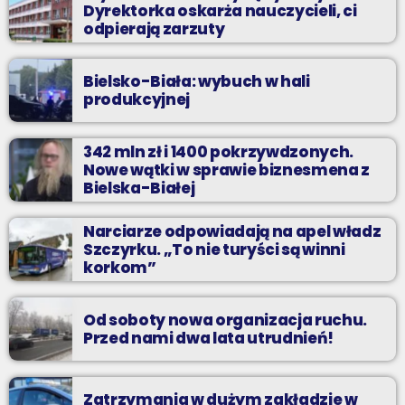
Dyrektorka oskarża nauczycieli, ci
odpierają zarzuty
Bielsko-Biała: wybuch w hali
produkcyjnej
342 mln zł i 1400 pokrzywdzonych.
Nowe wątki w sprawie biznesmena z
Bielska-Białej
Narciarze odpowiadają na apel władz
Szczyrku. „To nie turyści są winni
korkom”
Od soboty nowa organizacja ruchu.
Przed nami dwa lata utrudnień!
Zatrzymania w dużym zakładzie w