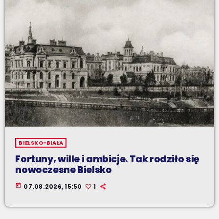
BIELSKO-BIAŁA
Fortuny, wille i ambicje. Tak rodziło się
nowoczesne Bielsko
today
07.08.2026, 15:50
1