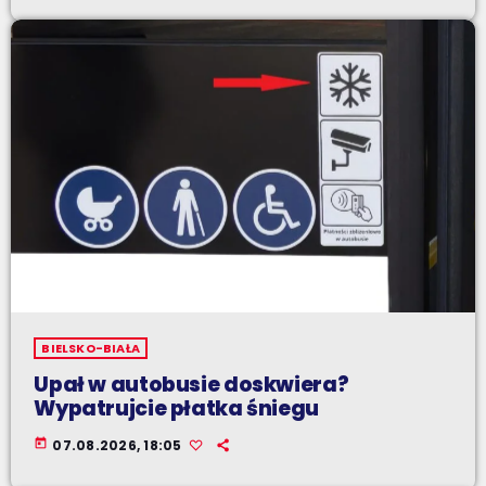
BIELSKO-BIAŁA
Upał w autobusie doskwiera?
Wypatrujcie płatka śniegu
today
07.08.2026, 18:05