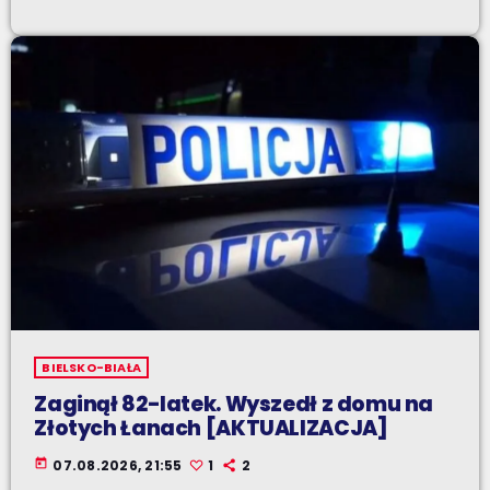
BIELSKO-BIAŁA
Zaginął 82-latek. Wyszedł z domu na
Złotych Łanach [AKTUALIZACJA]
today
07.08.2026, 21:55
1
2