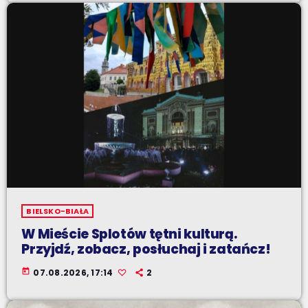
BIELSKO-BIAŁA
W Mieście Splotów tętni kulturą.
Przyjdź, zobacz, posłuchaj i zatańcz!
today
07.08.2026, 17:14
2