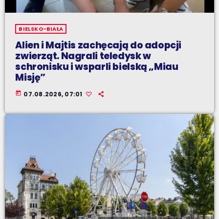
BIELSKO-BIAŁA
Alien i Majtis zachęcają do adopcji
zwierząt. Nagrali teledysk w
schronisku i wsparli bielską „Miau
Misję”
today
07.08.2026, 07:01