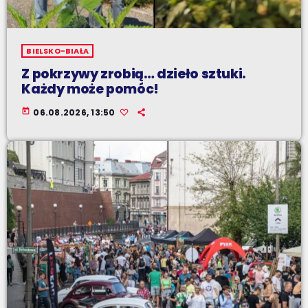
BIELSKO-BIAŁA
Z pokrzywy zrobią… dzieło sztuki.
Każdy może pomóc!
today
06.08.2026, 13:50