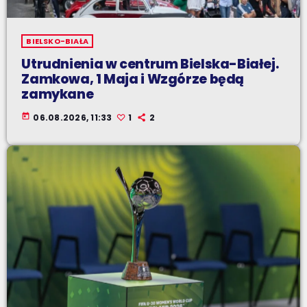
BIELSKO-BIAŁA
Utrudnienia w centrum Bielska-Białej.
Zamkowa, 1 Maja i Wzgórze będą
zamykane
today
06.08.2026, 11:33
1
2