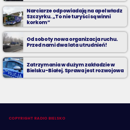
Narciarze odpowiadają na apel władz
Szczyrku. „To nie turyści są winni
korkom”
Od soboty nowa organizacja ruchu.
Przed nami dwa lata utrudnień!
Zatrzymania w dużym zakładzie w
Bielsku-Białej. Sprawa jest rozwojowa
COPYRIGHT RADIO BIELSKO