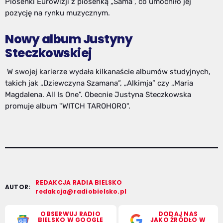
Piosenki Eurowizji z piosenką „Sama”, co umocniło jej
pozycję na rynku muzycznym.
Nowy album Justyny
Steczkowskiej
W swojej karierze wydała kilkanaście albumów studyjnych,
takich jak „Dziewczyna Szamana”, „Alkimja” czy „Maria
Magdalena. All Is One”. Obecnie Justyna Steczkowska
promuje album "WITCH TAROHORO".
REDAKCJA RADIA BIELSKO
AUTOR:
redakcja@radiobielsko.pl
OBSERWUJ RADIO
DODAJ NAS
BIELSKO W GOOGLE
JAKO ŹRÓDŁO W