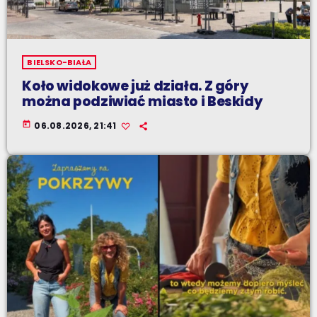
BIELSKO-BIAŁA
Koło widokowe już działa. Z góry
można podziwiać miasto i Beskidy
today
06.08.2026, 21:41