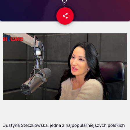
share
email
Justyna Steczkowska, jedna z najpopularniejszych polskich