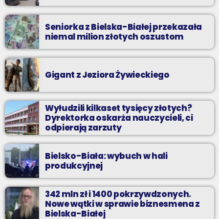
Seniorka z Bielska-Białej przekazała
niemal milion złotych oszustom
Gigant z Jeziora Żywieckiego
Wyłudzili kilkaset tysięcy złotych?
Dyrektorka oskarża nauczycieli, ci
odpierają zarzuty
Bielsko-Biała: wybuch w hali
produkcyjnej
342 mln zł i 1400 pokrzywdzonych.
Nowe wątki w sprawie biznesmena z
Bielska-Białej