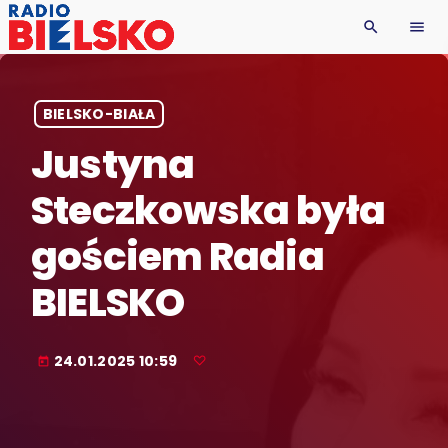
search
menu
BIELSKO-BIAŁA
Justyna
Steczkowska była
gościem Radia
BIELSKO
24.01.2025 10:59
today