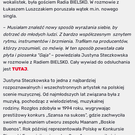
wokalistek, była gościem Radia BIELSKO. W rozmowie z
Łukaszem Luszczakiem poruszała wątek m.in. nowego
singla.
–
Musiałam znaleźć nowy sposób wyrażania siebie, by
dotrzeć do młodych ludzi. Z bardzo współczesnym sznytem
rytmu, instrumentów i brzmienia. Trafiłam na producentów,
którzy zrozumieli, co mówię. W ten sposób powstała cała
płyta i piosenka "Gaja"
– powiedziała Justyna Steczkowska
w rozmowie z Radiem BIELSKO. Cały wywiad do odsłuchania
jest
TUTAJ
.
Justyna Steczkowska to jedna z najbardziej
rozpoznawalnych i wszechstronnych artystek na polskiej
scenie muzycznej. Od najmłodszych lat związana była z
muzyką, pochodząc z wielodzietnej, muzykalnej
rodziny. Rozgłos zdobyła w 1994 roku, wygrywając
prestiżowy konkurs „Szansa na sukces”, gdzie zachwyciła
swoim wykonaniem utworu zespołu Maanam „Boskie
Buenos”. Rok później reprezentowała Polskę w Konkursie