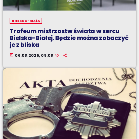
BIELSKO-BIAŁA
Trofeum mistrzostw świata w sercu
Bielska-Białej. Będzie można zobaczyć
je z bliska
today
06.08.2026, 09:08