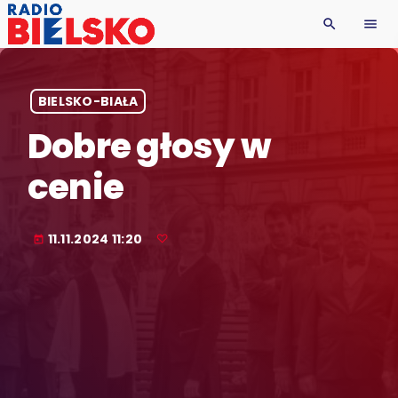
search
menu
BIELSKO-BIAŁA
Dobre głosy w
cenie
11.11.2024 11:20
today