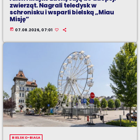
zwierząt. Nagrali teledysk w
schronisku i wsparli bielską „Miau
Misję”
today
07.08.2026, 07:01
BIELSKO-BIAŁA