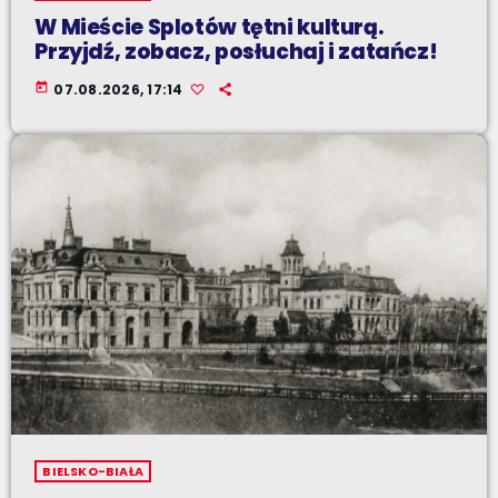
W Mieście Splotów tętni kulturą.
Przyjdź, zobacz, posłuchaj i zatańcz!
today
07.08.2026, 17:14
BIELSKO-BIAŁA