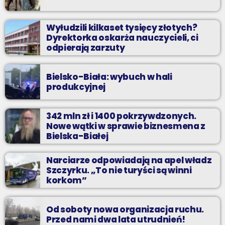
Wyłudzili kilkaset tysięcy złotych?
Dyrektorka oskarża nauczycieli, ci
odpierają zarzuty
Bielsko-Biała: wybuch w hali
produkcyjnej
342 mln zł i 1400 pokrzywdzonych.
Nowe wątki w sprawie biznesmena z
Bielska-Białej
Narciarze odpowiadają na apel władz
Szczyrku. „To nie turyści są winni
korkom”
Od soboty nowa organizacja ruchu.
Przed nami dwa lata utrudnień!