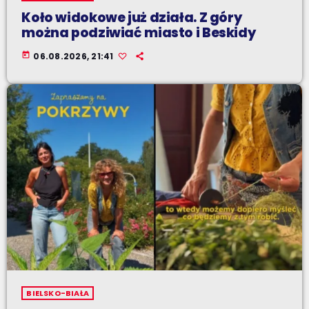
Koło widokowe już działa. Z góry
można podziwiać miasto i Beskidy
today
06.08.2026, 21:41
BIELSKO-BIAŁA