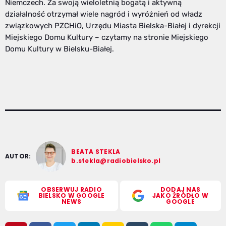
Niemczech. Za swoją wieloletnią bogatą i aktywną
działalność otrzymał wiele nagród i wyróżnień od władz
związkowych PZCHiO, Urzędu Miasta Bielska-Białej i dyrekcji
Miejskiego Domu Kultury – czytamy na stronie Miejskiego
Domu Kultury w Bielsku-Białej.
BEATA STEKLA
AUTOR:
b.stekla@radiobielsko.pl
OBSERWUJ RADIO
DODAJ NAS
BIELSKO W GOOGLE
JAKO ŹRÓDŁO W
NEWS
GOOGLE