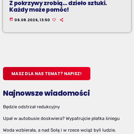
Z pokrzywy zrobią… dzieło sztuki.
Każdy może pomóc!
today
06.08.2026, 13:50
MASZ DLA NAS TEMAT? NAPISZ!
Najnowsze wiadomości
Będzie odstrzał redukcyjny
Upał w autobusie doskwiera? Wypatrujcie płatka śniegu
Woda wzbierała, a nad Sołą i w rzece wciąż byli ludzie.