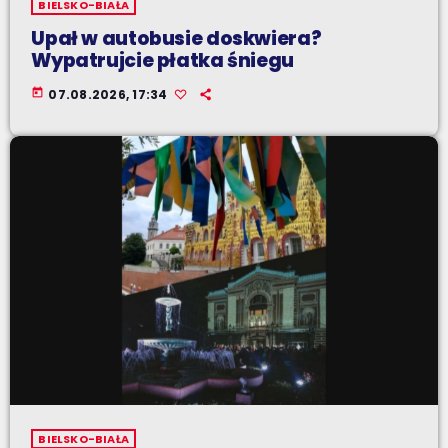
BIELSKO-BIAŁA
Upał w autobusie doskwiera?
Wypatrujcie płatka śniegu
today
07.08.2026, 17:34
BIELSKO-BIAŁA