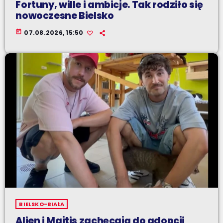
Fortuny, wille i ambicje. Tak rodziło się
nowoczesne Bielsko
today
07.08.2026, 15:50
BIELSKO-BIAŁA
Alien i Majtis zachęcają do adopcji