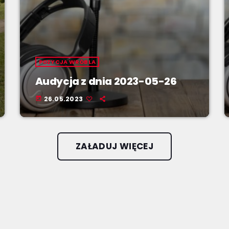
POZYCJA WRÓBLA
Audycja z dnia 2023-05-26
26.05.2023
today
ZAŁADUJ WIĘCEJ