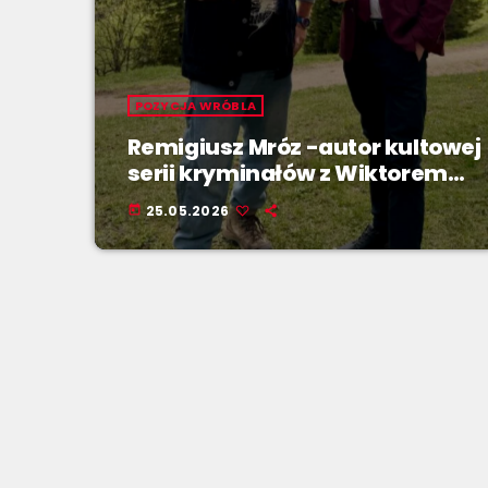
POZYCJA WRÓBLA
Remigiusz Mróz -autor kultowej
serii kryminałów z Wiktorem
Forstem!
25.05.2026
today