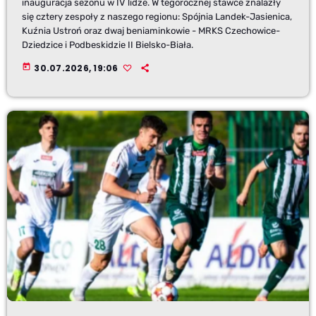
inauguracja sezonu w IV lidze. W tegorocznej stawce znalazły
się cztery zespoły z naszego regionu: Spójnia Landek-Jasienica,
Kuźnia Ustroń oraz dwaj beniaminkowie - MRKS Czechowice-
Dziedzice i Podbeskidzie II Bielsko-Biała.
today
30.07.2026, 19:06