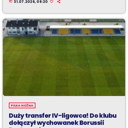
today
31.07.2026, 09:20
PIŁKA NOŻNA
Duży transfer IV-ligowca! Do klubu
dołączył wychowanek Borussii