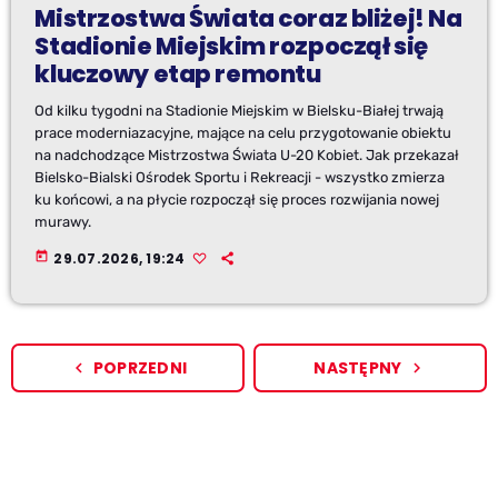
Mistrzostwa Świata coraz bliżej! Na
Stadionie Miejskim rozpoczął się
kluczowy etap remontu
Od kilku tygodni na Stadionie Miejskim w Bielsku-Białej trwają
prace moderniazacyjne, mające na celu przygotowanie obiektu
na nadchodzące Mistrzostwa Świata U-20 Kobiet. Jak przekazał
Bielsko-Bialski Ośrodek Sportu i Rekreacji - wszystko zmierza
ku końcowi, a na płycie rozpoczął się proces rozwijania nowej
murawy.
today
29.07.2026, 19:24
POPRZEDNI
NASTĘPNY
navigate_before
navigate_next