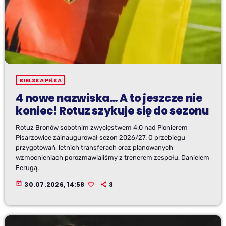
BIELSKA PIŁKA
4 nowe nazwiska… A to jeszcze nie
koniec! Rotuz szykuje się do sezonu
Rotuz Bronów sobotnim zwycięstwem 4:0 nad Pionierem
Pisarzowice zainaugurował sezon 2026/27. O przebiegu
przygotowań, letnich transferach oraz planowanych
wzmocnieniach porozmawialiśmy z trenerem zespołu, Danielem
Ferugą.
today
30.07.2026, 14:58
3