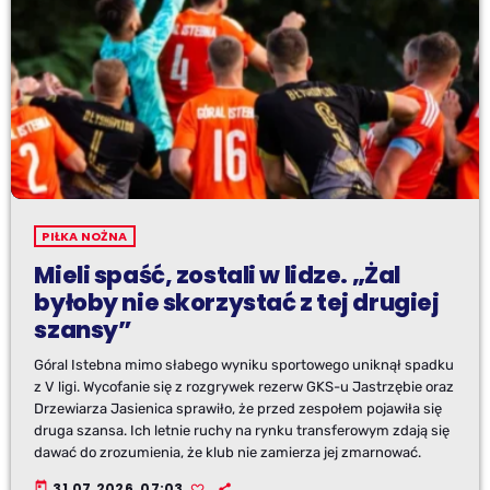
PIŁKA NOŻNA
Mieli spaść, zostali w lidze. „Żal
byłoby nie skorzystać z tej drugiej
szansy”
Góral Istebna mimo słabego wyniku sportowego uniknął spadku
z V ligi. Wycofanie się z rozgrywek rezerw GKS-u Jastrzębie oraz
Drzewiarza Jasienica sprawiło, że przed zespołem pojawiła się
druga szansa. Ich letnie ruchy na rynku transferowym zdają się
dawać do zrozumienia, że klub nie zamierza jej zmarnować.
today
31.07.2026, 07:03