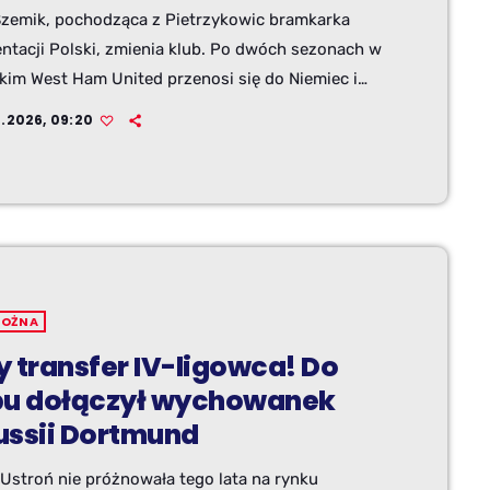
Szemik, pochodząca z Pietrzykowic bramkarka
entacji Polski, zmienia klub. Po dwóch sezonach w
kim West Ham United przenosi się do Niemiec i
 występować w HSV. To kolejny ważny
7.2026, 09:20
iczny etap w karierze zawodniczki związanej z
 regionem.
NOŻNA
y transfer IV-ligowca! Do
bu dołączył wychowanek
ussii Dortmund
 Ustroń nie próżnowała tego lata na rynku