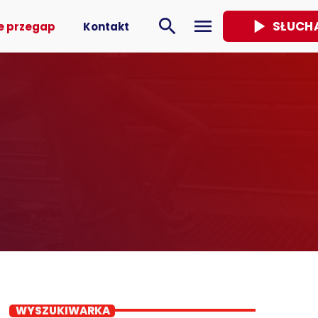
play_arrow
search
menu
SŁUCH
e przegap
Kontakt
WYSZUKIWARKA