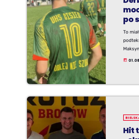
Der
moc
po 
To mia
podtek
Maksymi
spotka
01.08
today
faceboo
rozstr
Po str
prezes
rywali.
BIELSK
Hit