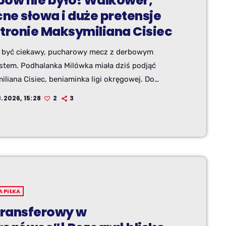
bów nie było! Walkower,
ne słowa i duże pretensje
stronie Maksymiliana Cisiec
ł być ciekawy, pucharowy mecz z derbowym
stem. Podhalanka Milówka miała dziś podjąć
liana Cisiec, beniaminka ligi okręgowej. Do
nia jednak nie doszło. Jak poinformował
.2026, 15:28
2
3
kowy profil klubu z Milówki, mecz został
zygnięty walkowerem 3:0 na korzyść Podhalanki.
onie Maksymiliana decyzja budzi duże emocje, a
 Jacek Kąkol nie ukrywa rozczarowania postawą
A PIŁKA
 transferowy w