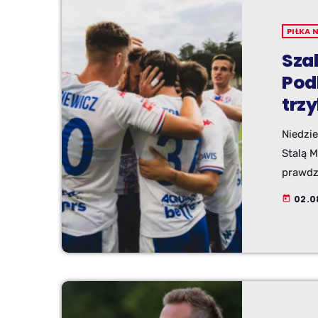
PIŁKA 
Sza
Pod
trz
Niedzie
Stalą M
prawdz
szybko
02.0
today
ostate
przerwi