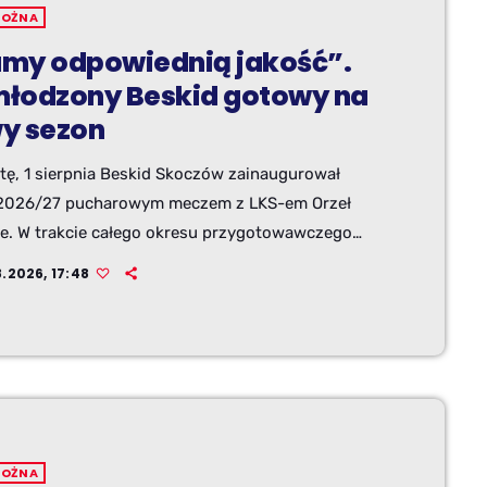
NOŻNA
my odpowiednią jakość”.
łodzony Beskid gotowy na
y sezon
tę, 1 sierpnia Beskid Skoczów zainaugurował
2026/27 pucharowym meczem z LKS-em Orzeł
ie. W trakcie całego okresu przygotowawczego
szkoleniowy testował wielu młodych zawodników,
8.2026, 17:48
ch część ma szansę zasilić drużynę. O letnim
e, zmianach kadrowych oraz celach na nowy sezon
ialiśmy z trenerem Beskidu - Bartłomiejem
znym. "Z każdym tygodniem nasza gra wygląda
lepiej" Tego lata w ramach przygotowań do sezonu
7 Beskid Skoczów rozegrał 5 […]
NOŻNA