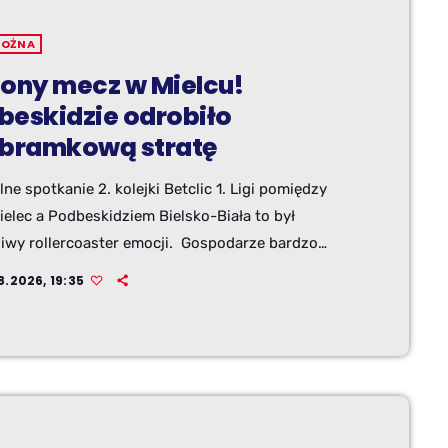
NOŻNA
lony mecz w Mielcu!
beskidzie odrobiło
ybramkową stratę
lne spotkanie 2. kolejki Betclic 1. Ligi pomiędzy
ielec a Podbeskidziem Bielsko-Biała to był
iwy rollercoaster emocji. Gospodarze bardzo
 wysunęli się na trzybramkowe prowadzenie, ale
8.2026, 19:35
cznie mecz zakończył się podziałem punktów. Po
e "Górale" odwrócili losy meczu.