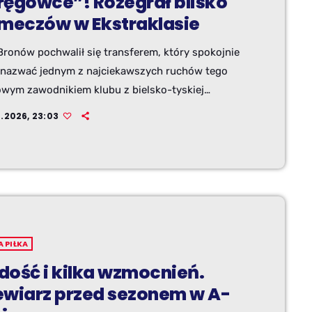
ręgówce”! Rozegrał blisko
 meczów w Ekstraklasie
Bronów pochwalił się transferem, który spokojnie
nazwać jednym z najciekawszych ruchów tego
Nowym zawodnikiem klubu z bielsko-tyskiej
ówki" został Jakub Kowalski, który ma za sobą
7.2026, 23:03
karierę na szczeblu centralnym.
A PIŁKA
dość i kilka wzmocnień.
ewiarz przed sezonem w A-