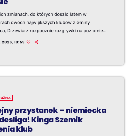
sie
nich zmianach, do których doszło latem w
urach dwóch największych klubów z Gminy
ica, Drzewiarz rozpocznie rozgrywki na poziomie
ej A-Klasy. Można jednak powiedzieć, że dla
.2026, 10:59
 to nie tyle spadek o dwie ligi, co awans o jedną...
miejsce w "Serie A" zajmą dotychczasowe rezerwy,
występowały na poziomie B-Klasy.
NOŻNA
ejny przystanek – niemiecka
desliga! Kinga Szemik
enia klub