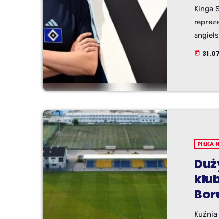
Kinga 
reprez
angiels
będzie
31.0
today
zagran
naszym
PIŁKA 
Duż
klu
Bor
Kuźnia