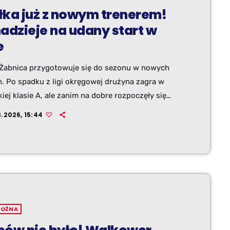
łka już z nowym trenerem!
adzieje na udany start w
e
 Żabnica przygotowuje się do sezonu w nowych
h. Po spadku z ligi okręgowej drużyna zagra w
iej klasie A, ale zanim na dobre rozpoczęły się
owania, w klubie doszło do zmiany trenera i
8.2026, 15:44
h ruchów kadrowych. Nowym szkoleniowcem
 został Piotr Motyka, a zarząd próbuje szybko
ić kadrę po licznych odejściach.
NOŻNA