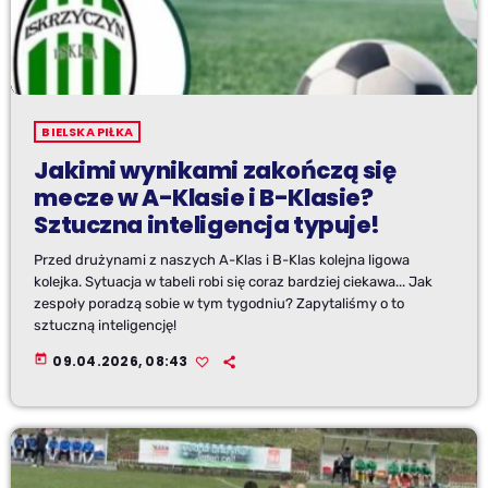
BIELSKA PIŁKA
Jakimi wynikami zakończą się
mecze w A-Klasie i B-Klasie?
Sztuczna inteligencja typuje!
Przed drużynami z naszych A-Klas i B-Klas kolejna ligowa
kolejka. Sytuacja w tabeli robi się coraz bardziej ciekawa... Jak
zespoły poradzą sobie w tym tygodniu? Zapytaliśmy o to
sztuczną inteligencję!
today
09.04.2026, 08:43