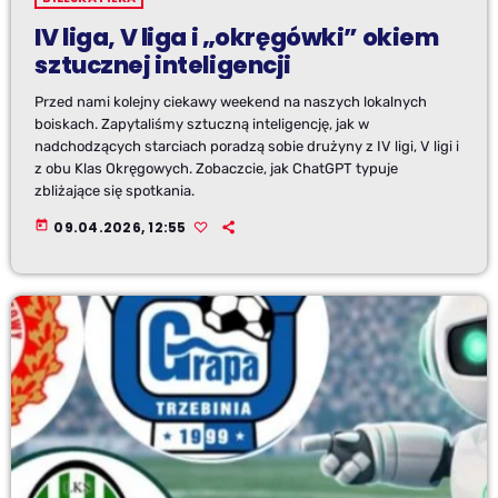
IV liga, V liga i „okręgówki” okiem
sztucznej inteligencji
Przed nami kolejny ciekawy weekend na naszych lokalnych
boiskach. Zapytaliśmy sztuczną inteligencję, jak w
nadchodzących starciach poradzą sobie drużyny z IV ligi, V ligi i
z obu Klas Okręgowych. Zobaczcie, jak ChatGPT typuje
zbliżające się spotkania.
today
09.04.2026, 12:55