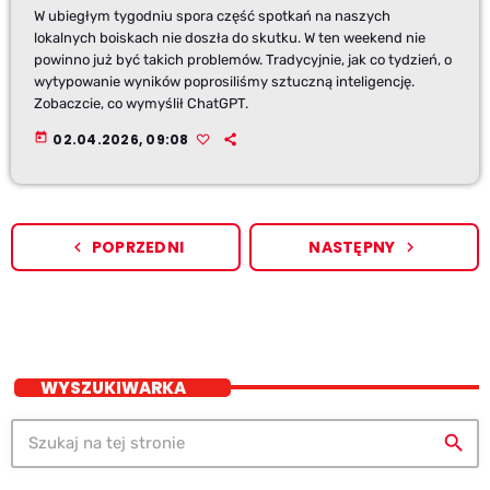
W ubiegłym tygodniu spora część spotkań na naszych
lokalnych boiskach nie doszła do skutku. W ten weekend nie
powinno już być takich problemów. Tradycyjnie, jak co tydzień, o
wytypowanie wyników poprosiliśmy sztuczną inteligencję.
Zobaczcie, co wymyślił ChatGPT.
today
02.04.2026, 09:08
POPRZEDNI
NASTĘPNY
navigate_before
navigate_next
WYSZUKIWARKA
search