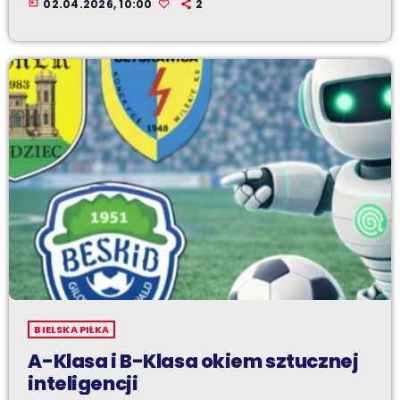
today
02.04.2026, 10:00
2
BIELSKA PIŁKA
A-Klasa i B-Klasa okiem sztucznej
inteligencji