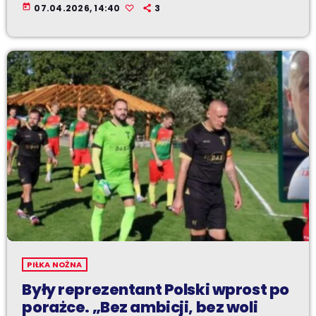
today
07.04.2026, 14:40
3
PIŁKA NOŻNA
Były reprezentant Polski wprost po
porażce. „Bez ambicji, bez woli