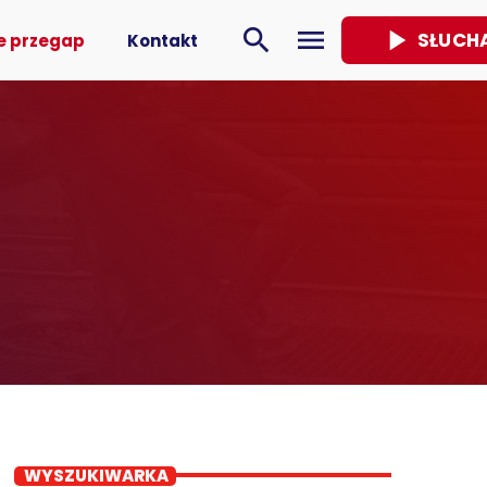
play_arrow
search
menu
SŁUCH
e przegap
Kontakt
WYSZUKIWARKA