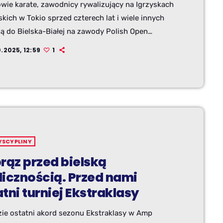
owie karate, zawodnicy rywalizujący na Igrzyskach
skich w Tokio sprzed czterech lat i wiele innych
ą do Bielska-Białej na zawody Polish Open
zowane pod auspicjami Światowej Federacji
.2025, 12:59
1
 To już 19. edycja turnieju, który dla wielu
wców może zadecydować o tym, kto pojedzie na
ostwa Europy i mistrzostwa świata.
YSCYPLINY
rąz przed bielską
licznością. Przed nami
tni turniej Ekstraklasy
zie ostatni akord sezonu Ekstraklasy w Amp