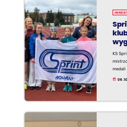
INNE D
Spr
klu
wyg
KS Spri
mistrz
medali
bijąc 
06.10
today
wyniki