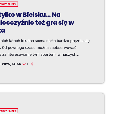
YSCYPLINY
tylko w Bielsku… Na
ecczyźnie też gra się w
ta
nich latach lokalna scena darta bardzo prężnie się
a. Od pewnego czasu można zaobserwować
e zainteresowanie tym sportem, w naszych
e pojawia się coraz więcej tego typu wydarzeń, a
0.2025, 14:56
1
 zawodników stale rośnie. Na Żywiecczyźnie
ż zauważono ten potencjał i w styczniu tego roku
 Żywiecka Liga Darta. W minioną sobotę odbył się
 turniej tego cyklu.
YSCYPLINY