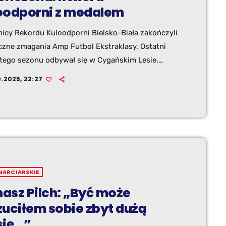
oodporni z medalem
icy Rekordu Kuloodporni Bielsko-Biała zakończyli
czne zmagania Amp Futbol Ekstraklasy. Ostatni
j tego sezonu odbywał się w Cygańskim Lesie.
znie naszej drużynie udało się stanąć na podium.
0.2025, 22:27
jach bielskich Ampfutbolistów zawisnęły brązowe
NARCIARSKIE
asz Pilch: „Być może
zuciłem sobie zbyt dużą
sję…”