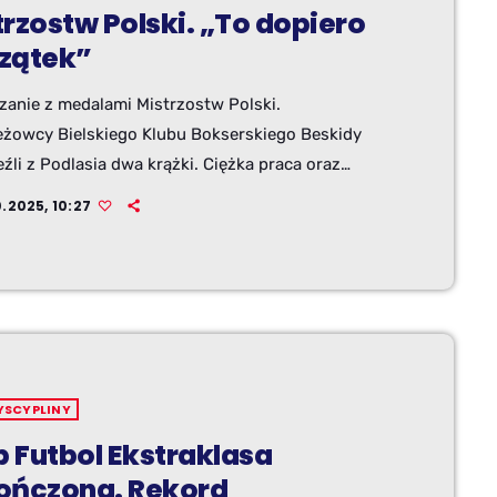
rzostw Polski. „To dopiero
zątek”
zanie z medalami Mistrzostw Polski.
eżowcy Bielskiego Klubu Bokserskiego Beskidy
źli z Podlasia dwa krążki. Ciężka praca oraz
żowanie naprawdę się opłacają, napisał w
0.2025, 10:27
owaniu turnieju na Facebooku prezes Sławomir
 - To dopiero początek - przyszłość wygląda
dę obiecująco - dodał.
YSCYPLINY
 Futbol Ekstraklasa
ończona. Rekord