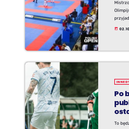
Mistrz
Olimpij
przyjad
organi
02.10
today
Karate.
sporto
mistrz
INNE D
Po b
pub
osta
To będ