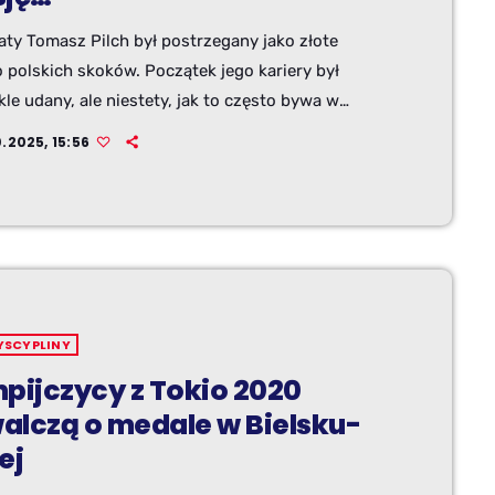
aty Tomasz Pilch był postrzegany jako złote
 polskich skoków. Początek jego kariery był
le udany, ale niestety, jak to często bywa w
 sportu, nie wszystko poszło zgodnie z planem.
.2025, 15:56
 oczekiwania, jakie były przed nim stawiane i
na presja, z pewnością nie pomogły w spokojnym
u. Dziś próbuje odbudować się w zawodach
 rangi. W rozmowie z naszą redakcją podzielił się
 wspomnieniami, a także planami na […]
YSCYPLINY
mpijczycy z Tokio 2020
alczą o medale w Bielsku-
ej