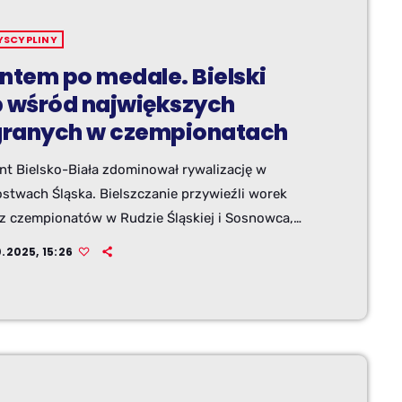
YSCYPLINY
intem po medale. Bielski
b wśród największych
ranych w czempionatach
nt Bielsko-Biała zdominował rywalizację w
ostwach Śląska. Bielszczanie przywieźli worek
 z czempionatów w Rudzie Śląskiej i Sosnowca,
przy tym wiele rekordów życiowych. Sprawdźcie
.2025, 15:26
 podopiecznych bielskiego klubu.