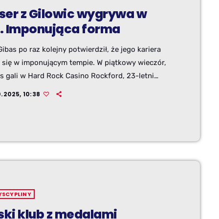
ser z Gilowic wygrywa w
. Imponująca forma
ibas po raz kolejny potwierdził, że jego kariera
a się w imponującym tempie. W piątkowy wieczór,
s gali w Hard Rock Casino Rockford, 23-letni
rz z Gilowic odniósł kolejne zwycięstwo na
0.2025, 10:38
wym ringu. Pokonał Amerykanina Raymonda
a przez techniczny nokaut już w drugiej rundzie.
odbyła się w ramach gali boksu zawodowego
zowanej przez Bobby’ego Hitza.
YSCYPLINY
ski klub z medalami