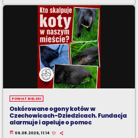
POWIAT BIELSKI
Oskórowane ogony kotów w
Czechowicach-Dziedzicach. Fundacja
alarmuje i apeluje o pomoc
today
06.08.2026, 11:14