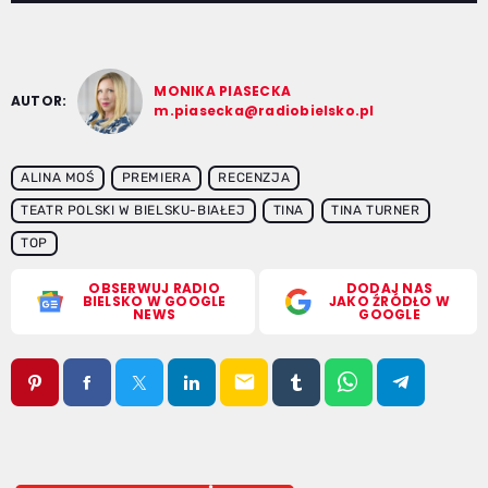
MONIKA PIASECKA
AUTOR:
m.piasecka@radiobielsko.pl
ALINA MOŚ
PREMIERA
RECENZJA
TEATR POLSKI W BIELSKU-BIAŁEJ
TINA
TINA TURNER
TOP
OBSERWUJ RADIO
DODAJ NAS
BIELSKO W GOOGLE
JAKO ŹRÓDŁO W
NEWS
GOOGLE
email