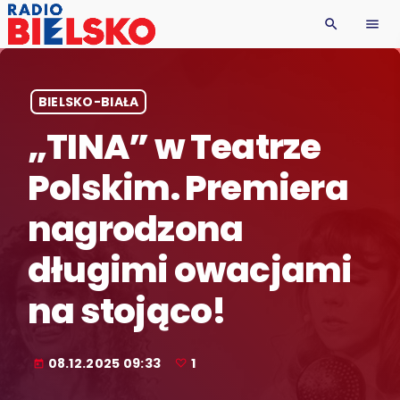
search
menu
BIELSKO-BIAŁA
„TINA” w Teatrze
Polskim. Premiera
nagrodzona
długimi owacjami
na stojąco!
08.12.2025 09:33
1
today