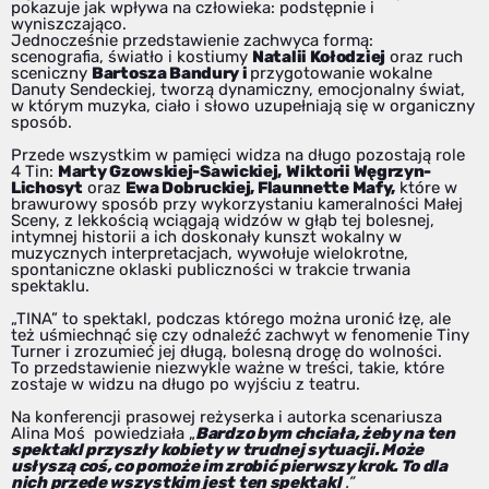
pokazuje jak wpływa na człowieka: podstępnie i
wyniszczająco.
Jednocześnie przedstawienie zachwyca formą:
scenografia, światło i kostiumy
Natalii Kołodziej
oraz ruch
sceniczny
Bartosza Bandury i
przygotowanie wokalne
Danuty Sendeckiej, tworzą dynamiczny, emocjonalny świat,
w którym muzyka, ciało i słowo uzupełniają się w organiczny
sposób.
Przede wszystkim w pamięci widza na długo pozostają role
4 Tin:
Marty Gzowskiej-Sawickiej,
Wiktorii Węgrzyn-
Lichosyt
oraz
Ewa Dobruckiej, Flaunnette Mafy,
które w
brawurowy sposób przy wykorzystaniu kameralności Małej
Sceny, z lekkością wciągają widzów w głąb tej bolesnej,
intymnej historii a ich doskonały kunszt wokalny w
muzycznych interpretacjach, wywołuje wielokrotne,
spontaniczne oklaski publiczności w trakcie trwania
spektaklu.
„TINA” to spektakl, podczas którego można uronić łzę, ale
też uśmiechnąć się czy odnaleźć zachwyt w fenomenie Tiny
Turner i zrozumieć jej długą, bolesną drogę do wolności.
To przedstawienie niezwykle ważne w treści, takie, które
zostaje w widzu na długo po wyjściu z teatru.
Na konferencji prasowej reżyserka i autorka scenariusza
Alina Moś powiedziała „
Bardzo bym chciała, żeby na ten
spektakl przyszły kobiety w trudnej sytuacji. Może
usłyszą coś, co pomoże im zrobić pierwszy krok. To dla
nich przede wszystkim jest ten spektakl
.”