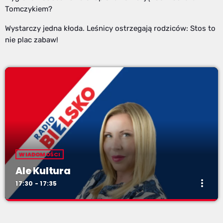
Tomczykiem?
Wystarczy jedna kłoda. Leśnicy ostrzegają rodziców: Stos to
nie plac zabaw!
WIADOMOŚCI
Ale Kultura
more_vert
17:30 - 17:35
Ale Kultura
close