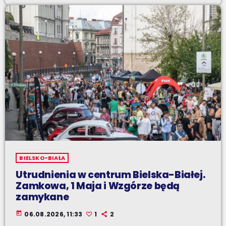
BIELSKO-BIAŁA
Utrudnienia w centrum Bielska-Białej.
Zamkowa, 1 Maja i Wzgórze będą
zamykane
today
06.08.2026, 11:33
1
2