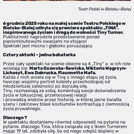
Teatr Polski w Bielsku-Białej
6 grudnia 2025 roku na małej scenie Teatru Polskiego w
Bielsku-Białej odbyła się premiera spektaklu „TINA”,
inspirowanego życiem i drogą do wolności Tiny Turner.
Publiczność nagrodziła przedstawienie ponad
pięciominutowymi owacjami na stojąco!
Spektakl jest mocny i głęboko poruszający.
Cztery aktorki – jedna bohaterka
Przez cały spektakl na scenie obecne są 4 „Tiny” a w ich role
wcielają się:
Marta Gzowska-Sawicka, Wiktoria Węgrzyn-
Lichosyt,
Ewa Dobrucka, Flaunnette Mafa.
Każda z nich wciela się w Tinę z innego etapu jej życia,
tworząc wspólny portret kobiety przechodzącej od
młodzieńczej zależności po dojrzałą siłę.
Tiny, rozmawiają ze sobą, komentują swoje doświadczenia
życia w toksycznej, przemocowej relacji
i prowadzą widzów przez historię, w której jasne światła
sceny i cekinowy blask kostiumów kontrastują z ciemnością
życia prywatnego.
Dlaczego ?
W spektaklu dostaniemy również odpowiedź na pytanie na
pytanie, dlaczego Tina, która związała się z Ikiem Turnerem
mając 19 lat, zdobyła siłę, by od niego odejść dopiero w