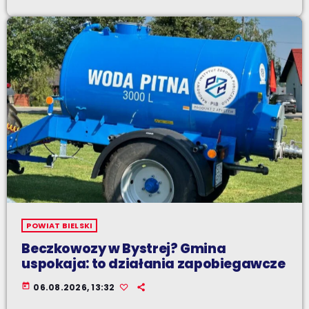
POWIAT BIELSKI
Beczkowozy w Bystrej? Gmina
uspokaja: to działania zapobiegawcze
today
06.08.2026, 13:32