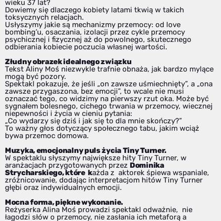
wieku 37 lat?
Dowiemy się dlaczego kobiety latami tkwią w takich
toksycznych relacjach.
Usłyszymy jakie są mechanizmy przemocy: od love
bombing’u, osaczania, izolacji przez cykle przemocy
psychicznej i fizycznej aż do powolnego, skutecznego
odbierania kobiecie poczucia własnej wartości.
Złudny obrazek idealnego związku
Tekst Aliny Moś niezwykle trafnie obnaża, jak bardzo mylące
mogą być pozory.
Spektakl pokazuje, że jeśli „on zawsze uśmiechnięty”, a „ona
zawsze przygaszona, bez emocji”, to wcale nie musi
oznaczać tego, co widzimy na pierwszy rzut oka. Może być
sygnałem bolesnego, cichego trwania w przemocy, wiecznej
niepewności i życia w cieniu pytania:
„Co wydarzy się dziś i jak się to dla mnie skończy?”
To ważny głos dotyczący społecznego tabu, jakim wciąż
bywa przemoc domowa.
Muzyka, emocjonalny puls życia Tiny Turner.
W spektaklu słyszymy największe hity Tiny Turner, w
aranżacjach przygotowanych przez
Dominika
Strycharskiego, które k
ażda z aktorek śpiewa wspaniale,
zróżnicowanie, dodając interpretacjom hitów Tiny Turner
głębi oraz indywidualnych emocji.
Mocna forma, piękne wykonanie.
Reżyserka Alina Moś prowadzi spektakl odważnie, nie
łagodzi słów o przemocy, nie zasłania ich metaforą a