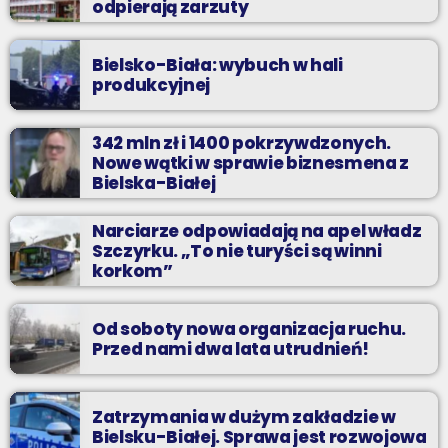
odpierają zarzuty
Bielsko-Biała: wybuch w hali
produkcyjnej
342 mln zł i 1400 pokrzywdzonych.
Nowe wątki w sprawie biznesmena z
Bielska-Białej
Narciarze odpowiadają na apel władz
Szczyrku. „To nie turyści są winni
korkom”
Od soboty nowa organizacja ruchu.
Przed nami dwa lata utrudnień!
Zatrzymania w dużym zakładzie w
Bielsku-Białej. Sprawa jest rozwojowa