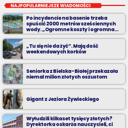
od poniedziałku do piątku o 17:30
NAJPOPULARNIEJSZE WIADOMOŚCI
Teatr, kino, muzyka, sztuka - czyli wszystko to, co interesuje
Po incydencie na basenie trzeba
kulturalnego człowieka.
spuścić 2000 metrów sześciennych
wody. „Ogromne koszty i ogromna
praca”
„Tu się nie da żyć”. Mają dość
weekendowych korków
Seniorka z Bielska-Białej przekazała
niemal milion złotych oszustom
Gigant z Jeziora Żywieckiego
Wyłudzili kilkaset tysięcy złotych?
Dyrektorka oskarża nauczycieli, ci