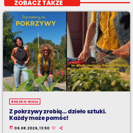
ZOBACZ TAKŻE
BIELSKO-BIAŁA
Z pokrzywy zrobią… dzieło sztuki.
Każdy może pomóc!
today
06.08.2026, 13:50