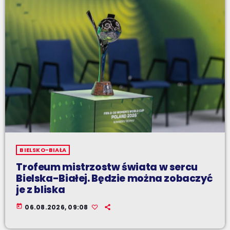
BIELSKO-BIAŁA
Trofeum mistrzostw świata w sercu
Bielska-Białej. Będzie można zobaczyć
je z bliska
today
06.08.2026, 09:08